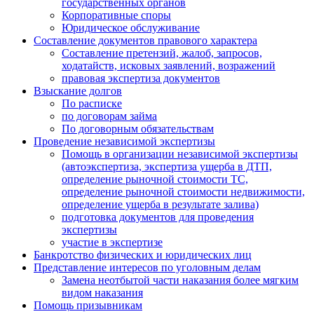
государственных органов
Корпоративные споры
Юридическое обслуживание
Составление документов правового характера
Составление претензий, жалоб, запросов,
ходатайств, исковых заявлений, возражений
правовая экспертиза документов
Взыскание долгов
По расписке
по договорам займа
По договорным обязательствам
Проведение независимой экспертизы
Помощь в организации независимой экспертизы
(автоэкспертиза, экспертиза ущерба в ДТП,
определение рыночной стоимости ТС,
определение рыночной стоимости недвижимости,
определение ущерба в результате залива)
подготовка документов для проведения
экспертизы
участие в экспертизе
Банкротство физических и юридических лиц
Представление интересов по уголовным делам
Замена неотбытой части наказания более мягким
видом наказания
Помощь призывникам