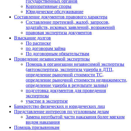
государственных органов
Корпоративные споры
Юридическое обслуживание
Составление документов правового характера
Составление претензий, жалоб, запросов,
ходатайств, исковых заявлений, возражений
правовая экспертиза документов
Взыскание долгов
По расписке
по договорам займа
По договорным обязательствам
Проведение независимой экспертизы
Помощь в организации независимой экспертизы
(автоэкспертиза, экспертиза ущерба в ДТП,
определение рыночной стоимости ТС,
определение рыночной стоимости недвижимости,
определение ущерба в результате залива)
подготовка документов для проведения
экспертизы
участие в экспертизе
Банкротство физических и юридических лиц
Представление интересов по уголовным делам
Замена неотбытой части наказания более мягким
видом наказания
Помощь призывникам